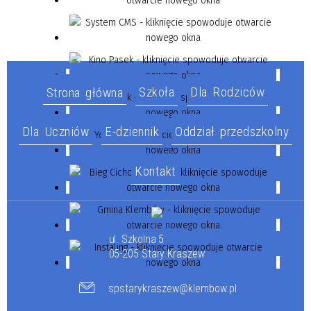
Szkoła
Dla Rodziców
Strona główna
Dla Uczniów
E-dziennik
Oddział przedszkolny
Kontakt
ul. Szkolna 5
05-205 Stary Kraszew
spstarykraszew@klembow.pl