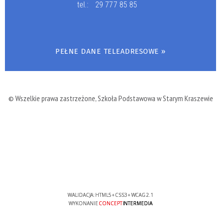
tel.:
29 777 85 85
PEŁNE DANE TELEADRESOWE »
© Wszelkie prawa zastrzeżone, Szkoła Podstawowa w Starym Kraszewie
WALIDACJA:
HTML5
+
CSS3
+
WCAG 2.1
WYKONANIE
CONCEPT
INTERMEDIA