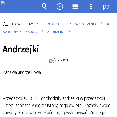
pane
Wyszukiwarka
Narzędzia
Menu
Menu
główne
szczegóło
MAPA STRONY
PRZEDSZKOLE
WYDARZENIA
ROK
SZKOLNY 2024/2025
ANDRZEJKI
Andrzejki
Zabawa andrzejkowa.
Przedszkolaki 31.11 obchodziły andrzejki w przedszkolu.
Dzieci zapoznały się z historią tego święta. Poznały swoje
zawody, które w przyszłości będą wykonywać. Znane jest